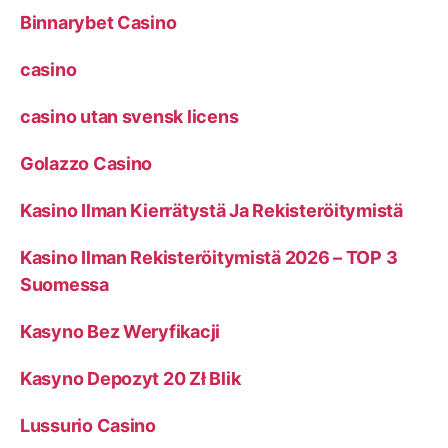
Binnarybet Casino
casino
casino utan svensk licens
Golazzo Casino
Kasino Ilman Kierrätystä Ja Rekisteröitymistä
Kasino Ilman Rekisteröitymistä 2026 – TOP 3
Suomessa
Kasyno Bez Weryfikacji
Kasyno Depozyt 20 Zł Blik
Lussurio Casino