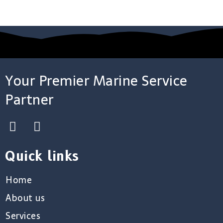
Your Premier Marine Service
Partner
Quick links
Home
About us
Services