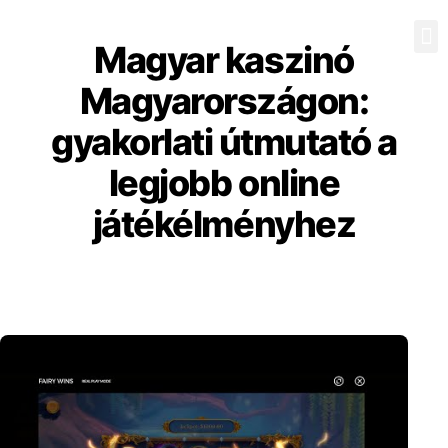
Magyar kaszinó
Magyarországon:
gyakorlati útmutató a
legjobb online
játékélményhez