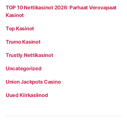
TOP 10 Nettikasinot 2026: Parhaat Verovapaat
Kasinot
Top Kasinot
Trumo Kasinot
Trustly Nettikasinot
Uncategorized
Union Jackpots Casino
Uued Kiirkasiinod