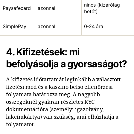
nincs (kizárólag
Paysafecard
azonnal
betét)
SimplePay
azonnal
0‑24 óra
4. Kifizetések: mi
befolyásolja a gyorsaságot?
A kifizetés időtartamát leginkább a választott
fizetési mód és a kaszinó belső ellenőrzési
folyamata határozza meg. A nagyobb
összegeknél gyakran részletes KYC
dokumentációra (személyi igazolvány,
lakcímkártya) van szükség, ami elhúzhatja a
folyamatot.