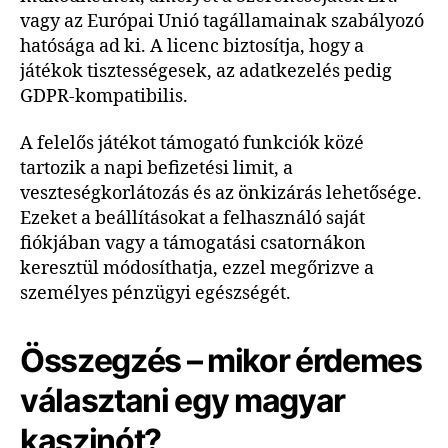
vagy az Európai Unió tagállamainak szabályozó
hatósága ad ki. A licenc biztosítja, hogy a
játékok tisztességesek, az adatkezelés pedig
GDPR‑kompatibilis.
A felelős játékot támogató funkciók közé
tartozik a napi befizetési limit, a
veszteségkorlátozás és az önkizárás lehetősége.
Ezeket a beállításokat a felhasználó saját
fiókjában vagy a támogatási csatornákon
keresztül módosíthatja, ezzel megőrizve a
személyes pénzügyi egészségét.
Összegzés – mikor érdemes
választani egy magyar
kaszinót?