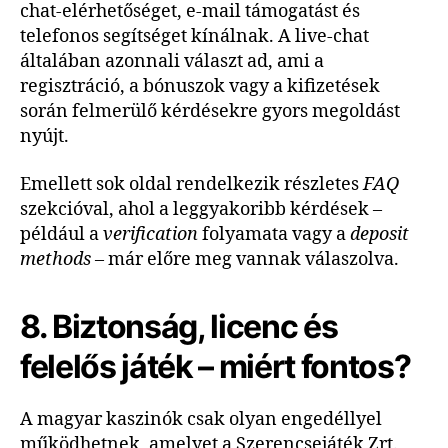
chat‑elérhetőséget, e‑mail támogatást és
telefonos segítséget kínálnak. A live‑chat
általában azonnali választ ad, ami a
regisztráció, a bónuszok vagy a kifizetések
során felmerülő kérdésekre gyors megoldást
nyújt.
Emellett sok oldal rendelkezik részletes
FAQ
szekcióval, ahol a leggyakoribb kérdések –
például a
verification
folyamata vagy a
deposit
methods
– már előre meg vannak válaszolva.
8. Biztonság, licenc és
felelős játék – miért fontos?
A magyar kaszinók csak olyan engedéllyel
működhetnek, amelyet a Szerencsejáték Zrt.