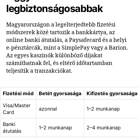
legbiztonságosabbak
Magyarországon a legelterjedtebb fizetési
módszerek közé tartozik a bankkártya, az
online banki átutalás, a Paysafecard és a helyi
e‑pénztárcák, mint a SimplePay vagy a Barion.
Az egyes kaszinók különböző díjakat
számíthatnak fel, és eltérő időtartamban
teljesítik a tranzakciókat.
Fizetési mód
Betét gyorsasága
Kifizetés gyorsasága
Visa/Master
azonnal
1–2 munkanap
Card
Banki
1–2 munkanap
2–4 munkanap
átutalás