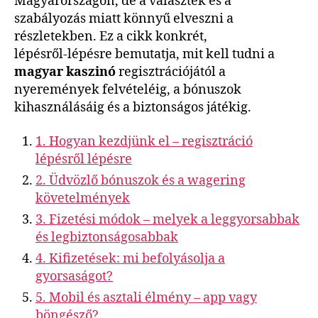
Magyarországon, de a választék és a
szabályozás miatt könnyű elveszni a
részletekben. Ez a cikk konkrét,
lépésről‑lépésre bemutatja, mit kell tudni a
magyar kaszinó
regisztrációjától a
nyeremények felvételéig, a bónuszok
kihasználásáig és a biztonságos játékig.
1. Hogyan kezdjünk el – regisztráció
lépésről lépésre
2. Üdvözlő bónuszok és a wagering
követelmények
3. Fizetési módok – melyek a leggyorsabbak
és legbiztonságosabbak
4. Kifizetések: mi befolyásolja a
gyorsaságot?
5. Mobil és asztali élmény – app vagy
böngésző?