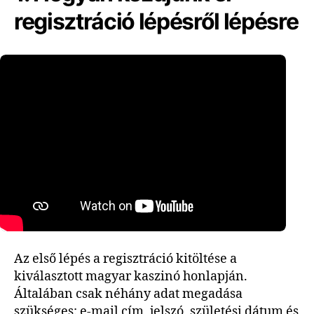
regisztráció lépésről lépésre
Az első lépés a regisztráció kitöltése a
kiválasztott magyar kaszinó honlapján.
Általában csak néhány adat megadása
szükséges: e‑mail cím, jelszó, születési dátum és