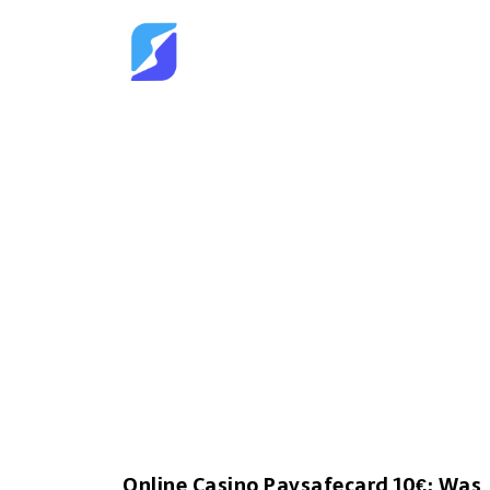
Online Casino Paysafecard 10€: Was