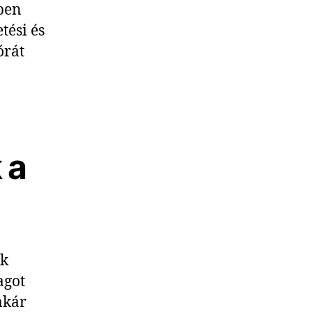
ben
tési és
órát
 a
ok
got
akár