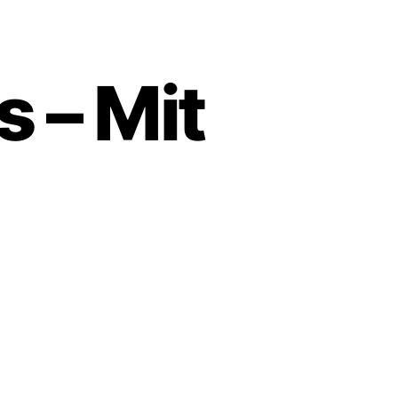
Services
Career
Contact us
 – Mit