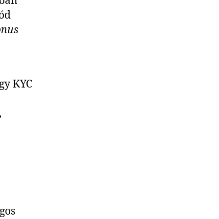
ában
kód
onus
gy KYC
,
gos