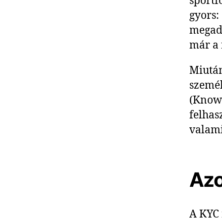
sportf
gyors:
megadá
már a 
Miután
személ
(Know 
felhas
valami
Azo
A KYC 