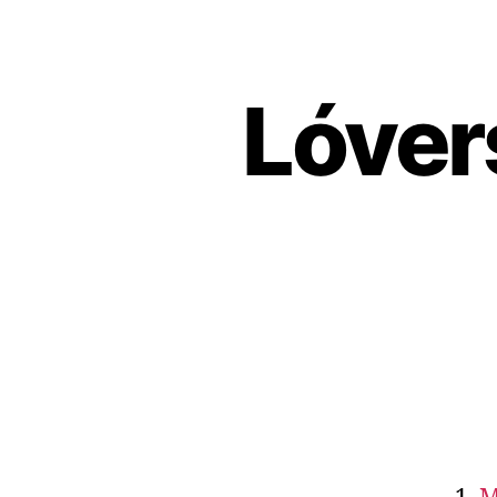
Lóver