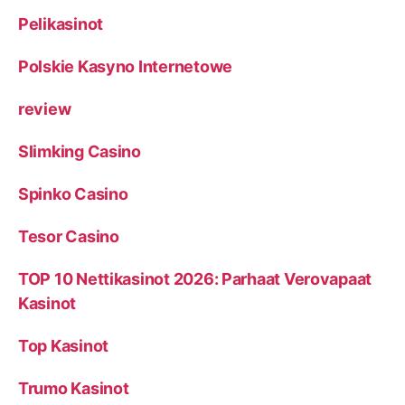
Pelikasinot
Polskie Kasyno Internetowe
review
Slimking Casino
Spinko Casino
Tesor Casino
TOP 10 Nettikasinot 2026: Parhaat Verovapaat
Kasinot
Top Kasinot
Trumo Kasinot