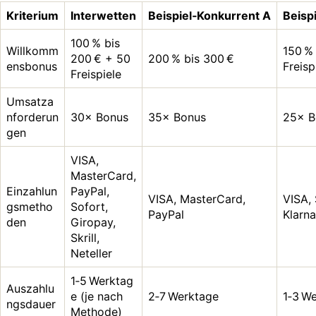
Kriterium
Interwetten
Beispiel‑Konkurrent A
Beisp
100 % bis
Willkomm
150 %
200 € + 50
200 % bis 300 €
ensbonus
Freisp
Freispiele
Umsatza
nforderun
30× Bonus
35× Bonus
25× B
gen
VISA,
MasterCard,
Einzahlun
PayPal,
VISA, MasterCard,
VISA, S
gsmetho
Sofort,
PayPal
Klarna
den
Giropay,
Skrill,
Neteller
1‑5 Werktag
Auszahlu
e (je nach
2‑7 Werktage
1‑3 W
ngsdauer
Methode)