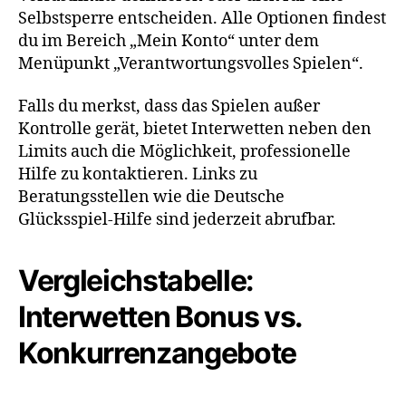
Selbstsperre entscheiden. Alle Optionen findest
du im Bereich „Mein Konto“ unter dem
Menüpunkt „Verantwortungsvolles Spielen“.
Falls du merkst, dass das Spielen außer
Kontrolle gerät, bietet Interwetten neben den
Limits auch die Möglichkeit, professionelle
Hilfe zu kontaktieren. Links zu
Beratungsstellen wie die Deutsche
Glücksspiel‑Hilfe sind jederzeit abrufbar.
Vergleichstabelle:
Interwetten Bonus vs.
Konkurrenzangebote