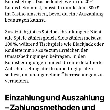
Bonusbetrags. Das bedeutet, wenn du 20 €
Bonus bekommst, musst du mindestens 600 €
im Casino umsetzen, bevor du eine Auszahlung
beantragen kannst.
Zusätzlich gibt es Spielbeschränkungen: Nicht
alle Spiele zählen gleich. Slots zählen meist zu
100 %, während Tischspiele wie Blackjack oder
Roulette nur 10‑20 % zum Erreichen der
Umsatzbedingungen beitragen. In den
Bonusbedingungen findest du eine detaillierte
Aufschlüsselung, die du unbedingt prüfen
solltest, um unangenehme Überraschungen zu
vermeiden.
Einzahlung und Auszahlung
– Zahlungsmethoden und