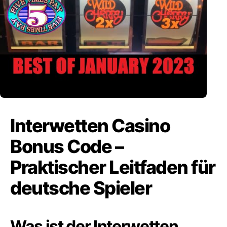
Interwetten Casino
Bonus Code –
Praktischer Leitfaden für
deutsche Spieler
Was ist der Interwetten