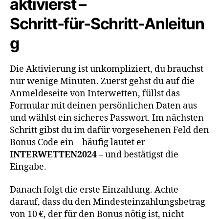
aktivierst –
Schritt‑für‑Schritt‑Anleitun
g
Die Aktivierung ist unkompliziert, du brauchst
nur wenige Minuten. Zuerst gehst du auf die
Anmeldeseite von Interwetten, füllst das
Formular mit deinen persönlichen Daten aus
und wählst ein sicheres Passwort. Im nächsten
Schritt gibst du im dafür vorgesehenen Feld den
Bonus Code ein – häufig lautet er
INTERWETTEN2024
– und bestätigst die
Eingabe.
Danach folgt die erste Einzahlung. Achte
darauf, dass du den Mindesteinzahlungsbetrag
von 10 €, der für den Bonus nötig ist, nicht