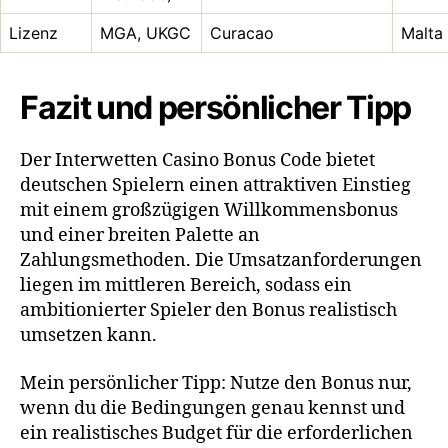
Lizenz
MGA, UKGC
Curacao
Malta
Fazit und persönlicher Tipp
Der Interwetten Casino Bonus Code bietet
deutschen Spielern einen attraktiven Einstieg
mit einem großzügigen Willkommensbonus
und einer breiten Palette an
Zahlungsmethoden. Die Umsatzanforderungen
liegen im mittleren Bereich, sodass ein
ambitionierter Spieler den Bonus realistisch
umsetzen kann.
Mein persönlicher Tipp: Nutze den Bonus nur,
wenn du die Bedingungen genau kennst und
ein realistisches Budget für die erforderlichen