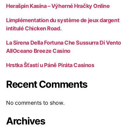
Herašpin Kasína – Výherné Hračky Online
Limplémentation du système de jeux dargent
intitulé Chicken Road.
La Sirena Della Fortuna Che Sussurra Di Vento
AllOceano Breeze Casino
Hrstka Šťastí u Páně Piráta Casinos
Recent Comments
No comments to show.
Archives