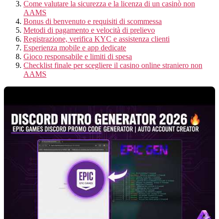
Come valutare la sicurezza e la licenza di un casinò non
AAMS
Bonus di benvenuto e requisiti di scommessa
Metodi di pagamento e velocità di prelievo
Registrazione, verifica KYC e assistenza clienti
Esperienza mobile e app dedicate
Gioco responsabile e limiti di spesa
Checklist finale per scegliere il casino online straniero non
AAMS