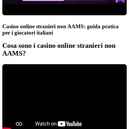
Casino online stranieri non AAMS: guida pratica
per i giocatori italiani
Cosa sono i casino online stranieri non
AAMS?