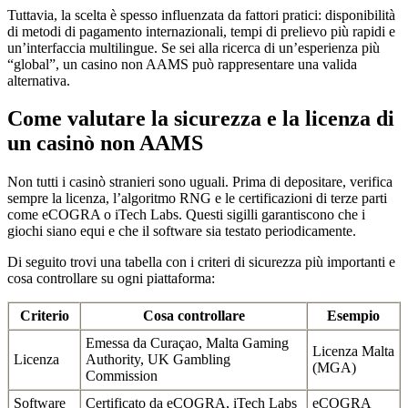
Tuttavia, la scelta è spesso influenzata da fattori pratici: disponibilità
di metodi di pagamento internazionali, tempi di prelievo più rapidi e
un’interfaccia multilingue. Se sei alla ricerca di un’esperienza più
“global”, un casino non AAMS può rappresentare una valida
alternativa.
Come valutare la sicurezza e la licenza di
un casinò non AAMS
Non tutti i casinò stranieri sono uguali. Prima di depositare, verifica
sempre la licenza, l’algoritmo RNG e le certificazioni di terze parti
come eCOGRA o iTech Labs. Questi sigilli garantiscono che i
giochi siano equi e che il software sia testato periodicamente.
Di seguito trovi una tabella con i criteri di sicurezza più importanti e
cosa controllare su ogni piattaforma:
Criterio
Cosa controllare
Esempio
Emessa da Curaçao, Malta Gaming
Licenza Malta
Licenza
Authority, UK Gambling
(MGA)
Commission
Software
Certificato da eCOGRA, iTech Labs
eCOGRA