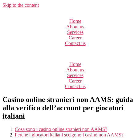
Skip to the content
Home
About us
Services
Career
Contact us
Menu
Home
About us
Services
Career
Contact us
Casino online stranieri non AAMS: guida
alla verifica dell’account per giocatori
italiani
Cosa sono i casino online stranieri non AAMS?
Perché i giocatori italiani scelgono i casinò non AAMS?