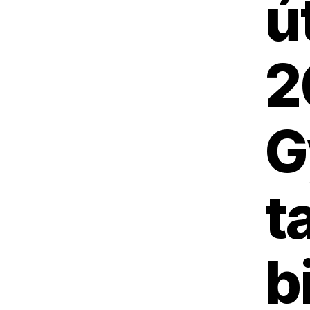
ú
2
G
t
b