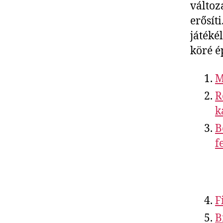
változ
erősít
játéké
köré é
M
R
k
B
f
F
B