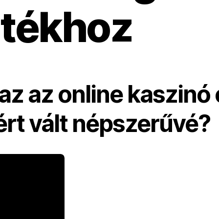
átékhoz
az az online kaszinó
ért vált népszerűvé?