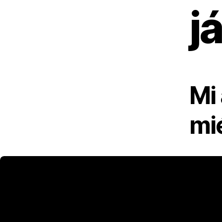
j
Mi 
mi