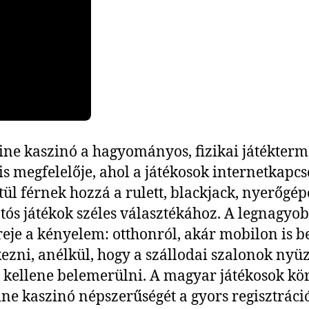
ine kaszinó a hagyományos, fizikai játékter
lis megfelelője, ahol a játékosok internetkapc
tül férnek hozzá a rulett, blackjack, nyerőgép
ztós játékok széles választékához. A legnagyo
eje a kényelem: otthonról, akár mobilon is be
kezni, anélkül, hogy a szállodai szalonok nyü
 kellene belemerülni. A magyar játékosok kö
ine kaszinó népszerűségét a gyors regisztráció