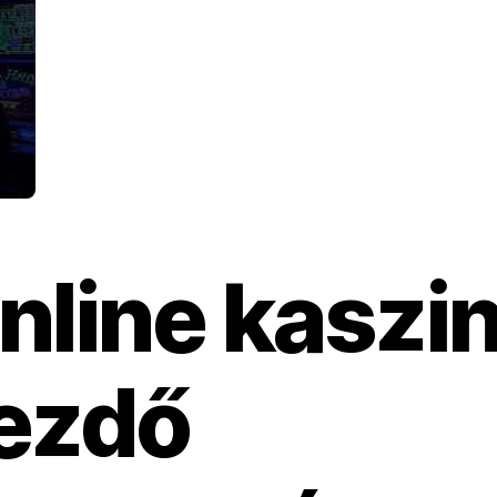
nline kaszi
ezdő