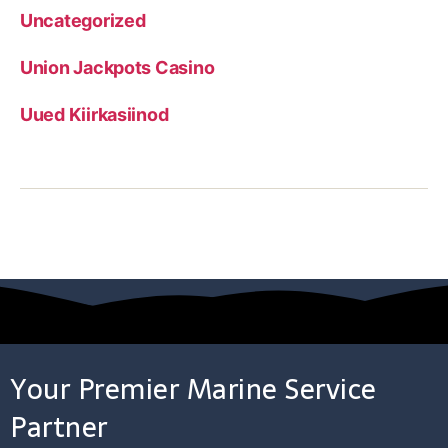
Uncategorized
Union Jackpots Casino
Uued Kiirkasiinod
Your Premier Marine Service
Partner