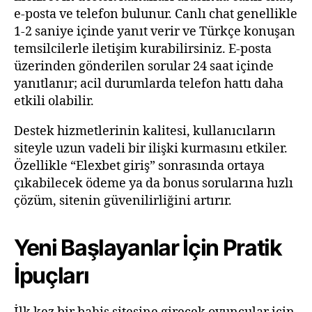
e‑posta ve telefon bulunur. Canlı chat genellikle
1‑2 saniye içinde yanıt verir ve Türkçe konuşan
temsilcilerle iletişim kurabilirsiniz. E‑posta
üzerinden gönderilen sorular 24 saat içinde
yanıtlanır; acil durumlarda telefon hattı daha
etkili olabilir.
Destek hizmetlerinin kalitesi, kullanıcıların
siteyle uzun vadeli bir ilişki kurmasını etkiler.
Özellikle “Elexbet giriş” sonrasında ortaya
çıkabilecek ödeme ya da bonus sorularına hızlı
çözüm, sitenin güvenilirliğini artırır.
Yeni Başlayanlar İçin Pratik
İpuçları