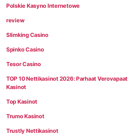
Polskie Kasyno Internetowe
review
Slimking Casino
Spinko Casino
Tesor Casino
TOP 10 Nettikasinot 2026: Parhaat Verovapaat
Kasinot
Top Kasinot
Trumo Kasinot
Trustly Nettikasinot