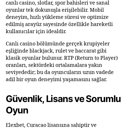
canlı casino, slotlar, spor bahisleri ve sanal
oyunlar tek dokunuşla erişilebilir. Mobil
deneyim, hızlı yükleme süresi ve optimize
edilmiş arayüz sayesinde özellikle hareketli
kullanıcılar için idealdir.
Canlı casino bölümünde gerçek krupiyeler
eşliğinde blackjack, rulet ve baccarat gibi
klasik oyunlar bulunur. RTP (Return to Player)
oranları, sektördeki ortalamalara yakın
seviyededir; bu da oyuncuların uzun vadede
adil bir oyun deneyimi yaşamasını sağlar.
Güvenlik, Lisans ve Sorumlu
Oyun
Elexbet, Curacao lisansına sahiptir ve