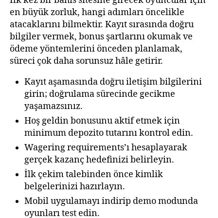
İlk kez bir bahis sitesine girecek oyuncular için
en büyük zorluk, hangi adımları öncelikle
atacaklarını bilmektir. Kayıt sırasında doğru
bilgiler vermek, bonus şartlarını okumak ve
ödeme yöntemlerini önceden planlamak,
süreci çok daha sorunsuz hâle getirir.
Kayıt aşamasında doğru iletişim bilgilerini
girin; doğrulama sürecinde gecikme
yaşamazsınız.
Hoş geldin bonusunu aktif etmek için
minimum depozito tutarını kontrol edin.
Wagering requirements’ı hesaplayarak
gerçek kazanç hedefinizi belirleyin.
İlk çekim talebinden önce kimlik
belgelerinizi hazırlayın.
Mobil uygulamayı indirip demo modunda
oyunları test edin.