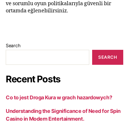
ve sorumlu oyun politikalarıyla güvenli bir
ortamda eğlenebilirsiniz.
Search
SEARCH
Recent Posts
Co to jest Droga Kura w grach hazardowych?
Understanding the Significance of Need for Spin
Casino in Modern Entertainment.