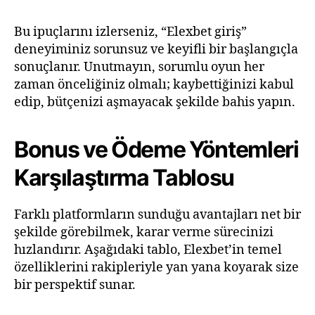
Bu ipuçlarını izlerseniz, “Elexbet giriş”
deneyiminiz sorunsuz ve keyifli bir başlangıçla
sonuçlanır. Unutmayın, sorumlu oyun her
zaman önceliğiniz olmalı; kaybettiğinizi kabul
edip, bütçenizi aşmayacak şekilde bahis yapın.
Bonus ve Ödeme Yöntemleri
Karşılaştırma Tablosu
Farklı platformların sunduğu avantajları net bir
şekilde görebilmek, karar verme sürecinizi
hızlandırır. Aşağıdaki tablo, Elexbet’in temel
özelliklerini rakipleriyle yan yana koyarak size
bir perspektif sunar.