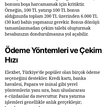
bonusu boşa harcamamak için kritiktir.
Örneğin, 100 TL yatırıp 100 TL bonus
aldığınızda toplam 200 TL üzerinden 6.000 TL
(30 kat) bahis yapmanız gerekir. Bonus dönüşü
tamamlanmadan çekim talebi oluşturmak
hesabınızın dondurulmasına yol açabilir.
Ödeme Yöntemleri ve Çekim
Hızı
Elexbet, Türkiye’de popüler olan birçok ödeme
seçeneğini destekler. Kredi kartı, banka
havalesi, Papara ve ininal gibi yerel
yöntemlerin yanı sıra, bazı uluslararası
e‑cüzdanlar da mevcuttur. Para yatırma
işlemleri genellikle anlık gerçekleşir;