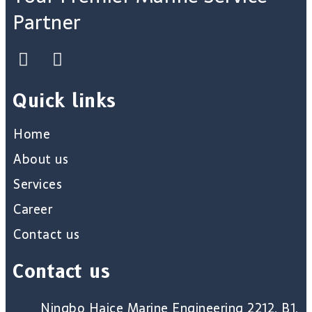
Partner
Quick links
Home
About us
Services
Career
Contact us
Contact us
Ningbo Haice Marine Engineering 2212, B1,