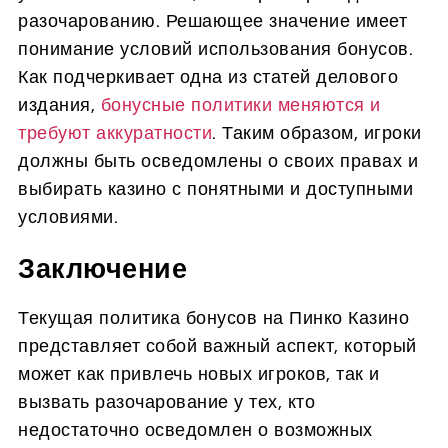
разочарованию. Решающее значение имеет
понимание условий использования бонусов.
Как подчеркивает одна из статей делового
издания,
бонусные политики меняются и
требуют аккуратности
. Таким образом, игроки
должны быть осведомлены о своих правах и
выбирать казино с понятными и доступными
условиями.
Заключение
Текущая политика бонусов на Пинко Казино
представляет собой важный аспект, который
может как привлечь новых игроков, так и
вызвать разочарование у тех, кто
недостаточно осведомлен о возможных