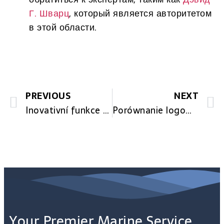
Г. Шварц
, который является авторитетом
в этой области.
PREVIOUS
NEXT
Inovativní funkce aplikace Mostbet, které jste možná přehlédli
Porównanie logowania w Mostbet Casino z innymi kasynami online
Your Premier Marine Service