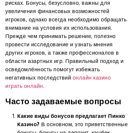
рисках. Бонусы, безусловно, важны для
увеличения финансовых возможностей
игроков, однако всегда необходимо обращать
внимание на условия их использования.
Прежде чем принимать решение, полезно
провести исследование и узнать мнения
других игроков, а также профессионалов в
области азартных игр. Правильный подход и
осведомлённость помогут избежать
негативных последствий
онлайн казино
играть онлайн
.
Часто задаваемые вопросы
Какие виды бонусов предлагает Пинко
Казино?
В основном, это приветственные
бонусы, бонусы на депозит, кэшбек,