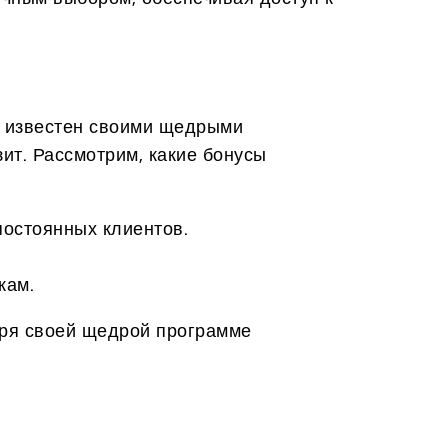
t известен своими щедрыми
ит. Рассмотрим, какие бонусы
постоянных клиентов.
кам.
аря своей щедрой программе