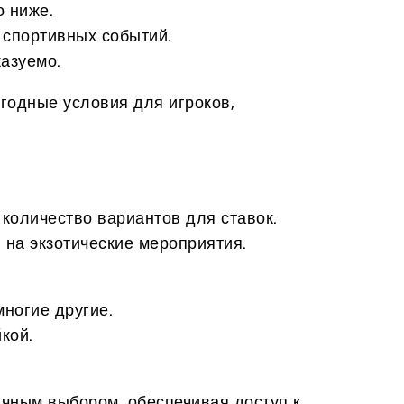
о ниже.
 спортивных событий.
азуемо.
годные условия для игроков,
количество вариантов для ставок.
 на экзотические мероприятия.
многие другие.
кой.
ичным выбором, обеспечивая доступ к