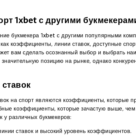
орт 1xbet с другими букмекерам
ние букмекера 1xbet с другими популярными комп
 как коэффициенты, линии ставок, доступные спо
жет вам сделать осознанный выбор и выбрать на
ет значительную позицию на рынке, однако конкур
 ставок
вок на спорт являются коэффициенты, которые пр
обные коэффициенты, которые зачастую выше, чем
к у различных букмекеров:
линии ставок и высокий уровень коэффициентов.