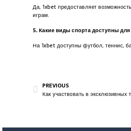
Да, 1xbet предоставляет возможность
играм.
5. Какие виды спорта доступны для 
На 1xbet доступны футбол, теннис, ба
PREVIOUS