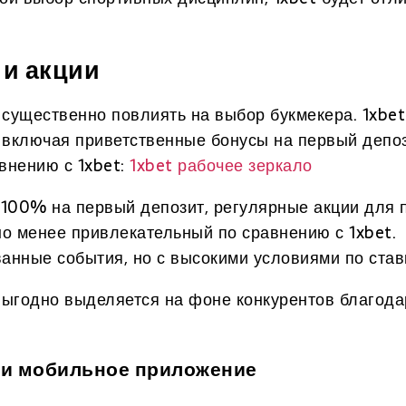
и акции
существенно повлиять на выбор букмекера. 1xbe
включая приветственные бонусы на первый депоз
внению с 1xbet:
1xbet рабочее зеркало
100% на первый депозит, регулярные акции для 
о менее привлекательный по сравнению с 1xbet.
анные события, но с высокими условиями по став
t выгодно выделяется на фоне конкурентов благод
 и мобильное приложение