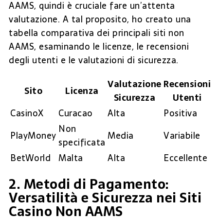
AAMS, quindi è cruciale fare un’attenta
valutazione. A tal proposito, ho creato una
tabella comparativa dei principali siti non
AAMS, esaminando le licenze, le recensioni
degli utenti e le valutazioni di sicurezza.
Valutazione
Recensioni
Sito
Licenza
Sicurezza
Utenti
CasinoX
Curacao
Alta
Positiva
Non
PlayMoney
Media
Variabile
specificata
BetWorld
Malta
Alta
Eccellente
2. Metodi di Pagamento:
Versatilità e Sicurezza nei Siti
Casino Non AAMS