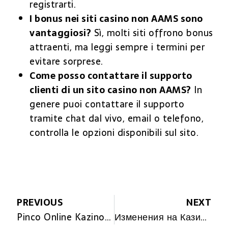
registrarti.
I bonus nei siti casino non AAMS sono
vantaggiosi?
Sì, molti siti offrono bonus
attraenti, ma leggi sempre i termini per
evitare sorprese.
Come posso contattare il supporto
clienti di un sito casino non AAMS?
In
genere puoi contattare il supporto
tramite chat dal vivo, email o telefono,
controlla le opzioni disponibili sul sito.
PREVIOUS
NEXT
Pinco Online Kazinosunun Təkcə İnternetdə Olmayan Eşitli Avantajları
Изменения на Казино Пинко: отзывы о последних обновлениях