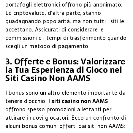
portafogli elettronici offrono più anonimato.
Le criptovalute, d’altra parte, stanno
guadagnando popolarità, ma non tutti i siti le
accettano. Assicurati di considerare le
commissioni e i tempi di trasferimento quando
scegli un metodo di pagamento.
3. Offerte e Bonus: Valorizzare
la Tua Esperienza di Gioco nei
Siti Casino Non AAMS
I bonus sono un altro elemento importante da
tenere d’occhio. I
siti casino non AAMS
offrono spesso promozioni allettanti per
attirare i nuovi giocatori. Ecco un confronto di
alcuni bonus comuni offerti dai siti non AAMS: