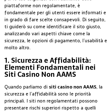
piattaforme non regolamentate, è
fondamentale per gli utenti essere informati e
in grado di fare scelte consapevoli. Di seguito,
ti guiderò su come identificare il sito giusto,
analizzando vari aspetti chiave come la
sicurezza, le opzioni di pagamento, l’usabilità e
molto altro.
1. Sicurezza e Affidabilità:
Elementi Fondamentali nei
Siti Casino Non AAMS
Quando parliamo di
siti casino non AAMS
, la
sicurezza e l’affidabilità sono le priorità
principali. I siti non regolamentati possono
presentare rischi superiori rispetto a quelli