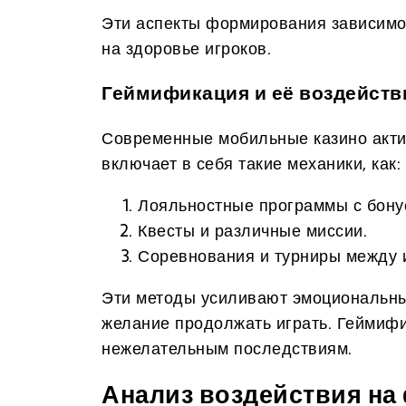
Эти аспекты формирования зависимос
на здоровье игроков.
Геймификация и её воздейств
Современные мобильные казино акти
включает в себя такие механики, как:
Лояльностные программы с бону
Квесты и различные миссии.
Соревнования и турниры между 
Эти методы усиливают эмоциональный
желание продолжать играть. Геймифи
нежелательным последствиям.
Анализ воздействия на