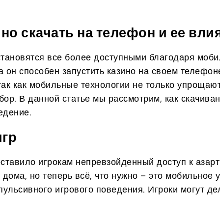
ино скачать на телефон и ее вли
становятся все более доступными благодаря моб
а он способен запустить казино на своем телефон
ак как мобильные технологии не только упрощают 
бор. В данной статье мы рассмотрим, как скачива
едение.
игр
ставило игрокам непревзойденный доступ к азар
дома, но теперь всё, что нужно – это мобильное у
ульсивного игрового поведения. Игроки могут дел