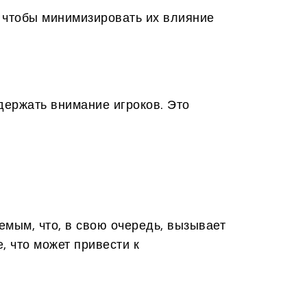
 чтобы минимизировать их влияние
ержать внимание игроков. Это
мым, что, в свою очередь, вызывает
 что может привести к