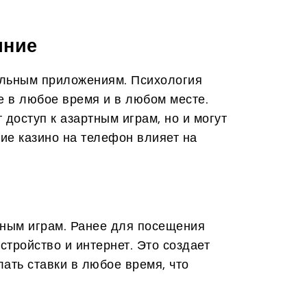
яние
ильным приложениям. Психология
е в любое время и в любом месте.
доступ к азартным играм, но и могут
ние казино на телефон влияет на
тным играм. Ранее для посещения
стройство и интернет. Это создает
ать ставки в любое время, что