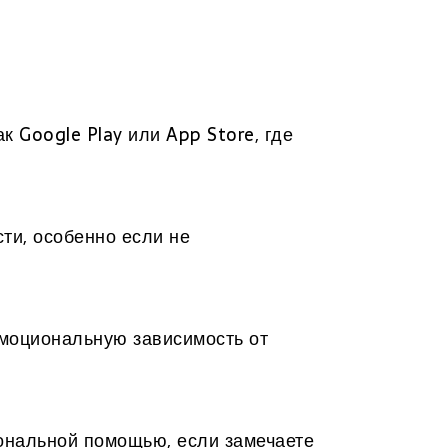
 Google Play или App Store, где
ти, особенно если не
эмоциональную зависимость от
иональной помощью, если замечаете