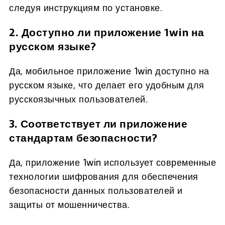
следуя инструкциям по установке.
2. Доступно ли приложение 1win на
русском языке?
Да, мобильное приложение 1win доступно на
русском языке, что делает его удобным для
русскоязычных пользователей.
3. Соответствует ли приложение
стандартам безопасности?
Да, приложение 1win использует современные
технологии шифрования для обеспечения
безопасности данных пользователей и
защиты от мошенничества.