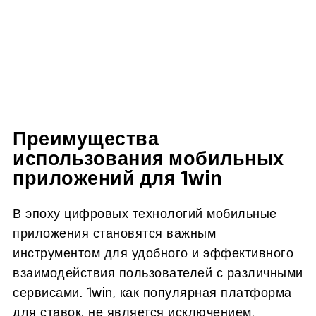
Преимущества
использования мобильных
приложений для 1win
В эпоху цифровых технологий мобильные
приложения становятся важным
инструментом для удобного и эффективного
взаимодействия пользователей с различными
сервисами. 1win, как популярная платформа
для ставок, не является исключением.