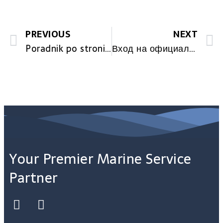
PREVIOUS
NEXT
Poradnik po stronie zakładów sportowych boks
Вход на официальный сайт Pin Up — путь к захватывающим азартным играм
Your Premier Marine Service
Partner