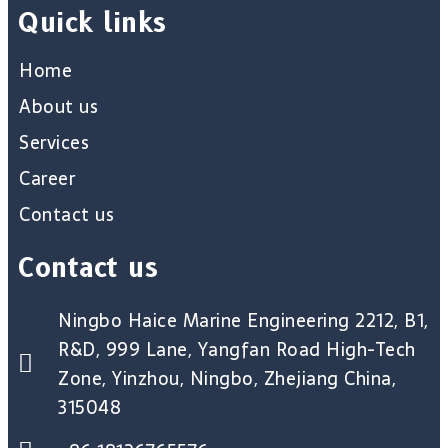
Quick links
Home
About us
Services
Career
Contact us
Contact us
Ningbo Haice Marine Engineering 2212, B1,
R&D, 999 Lane, Yangfan Road High-Tech
Zone, Yinzhou, Ningbo, Zhejiang China,
315048