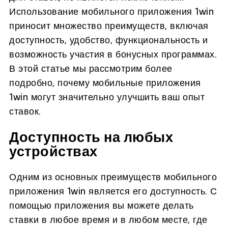
Использование мобильного приложения 1win
приносит множество преимуществ, включая
доступность, удобство, функциональность и
возможность участия в бонусных программах.
В этой статье мы рассмотрим более
подробно, почему мобильные приложения
1win могут значительно улучшить ваш опыт
ставок.
Доступность на любых
устройствах
Одним из основных преимуществ мобильного
приложения 1win является его доступность. С
помощью приложения вы можете делать
ставки в любое время и в любом месте, где