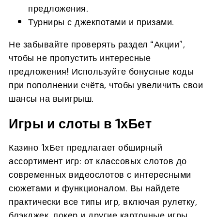
предложения.
Турниры с джекпотами и призами.
Не забывайте проверять раздел “Акции”,
чтобы не пропустить интересные
предложения! Используйте бонусные коды
при пополнении счёта, чтобы увеличить свои
шансы на выигрыш.
Игры и слоты в 1хБет
Казино 1хБет предлагает обширный
ассортимент игр: от классовых слотов до
современных видеослотов с интересными
сюжетами и функционалом. Вы найдете
практически все типы игр, включая рулетку,
блэкджек, покер и другие карточные игры.