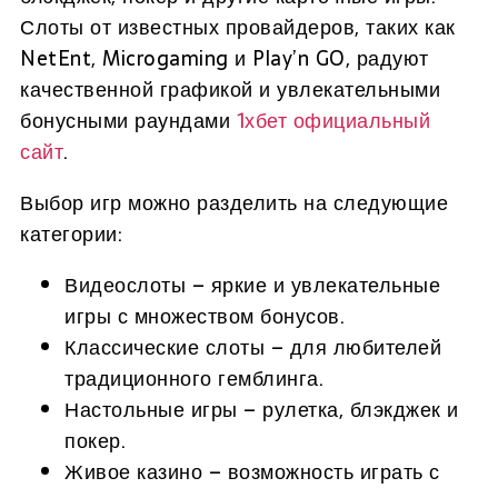
Слоты от известных провайдеров, таких как
NetEnt, Microgaming и Play’n GO, радуют
качественной графикой и увлекательными
бонусными раундами
1хбет официальный
сайт
.
Выбор игр можно разделить на следующие
категории:
Видеослоты – яркие и увлекательные
игры с множеством бонусов.
Классические слоты – для любителей
традиционного гемблинга.
Настольные игры – рулетка, блэкджек и
покер.
Живое казино – возможность играть с