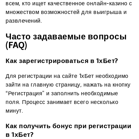
всем, кто ищет качественное онлайн-казино с
множеством возможностей для выигрыша и
развлечений.
Часто задаваемые вопросы
(FAQ)
Как зарегистрироваться в 1хБет?
Для регистрации на сайте 1хБет необходимо
зайти на главную страницу, нажать на кнопку
“Регистрация” и заполнить необходимые
поля. Процесс занимает всего несколько
минут.
Как получить бонус при регистрации
в 1хБет?