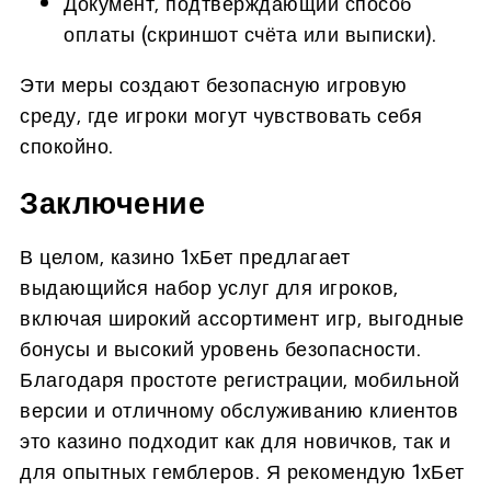
Документ, подтверждающий способ
оплаты (скриншот счёта или выписки).
Эти меры создают безопасную игровую
среду, где игроки могут чувствовать себя
спокойно.
Заключение
В целом, казино 1хБет предлагает
выдающийся набор услуг для игроков,
включая широкий ассортимент игр, выгодные
бонусы и высокий уровень безопасности.
Благодаря простоте регистрации, мобильной
версии и отличному обслуживанию клиентов
это казино подходит как для новичков, так и
для опытных гемблеров. Я рекомендую 1хБет