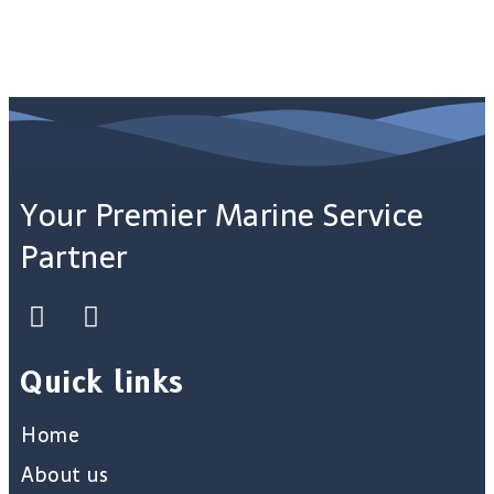
Your Premier Marine Service
Partner
Quick links
Home
About us