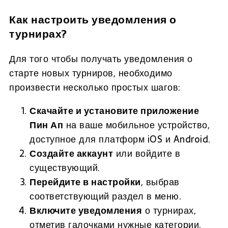
Как настроить уведомления о
турнирах?
Для того чтобы получать уведомления о
старте новых турниров, необходимо
произвести несколько простых шагов:
Скачайте и установите приложение
Пин Ап
на ваше мобильное устройство,
доступное для платформ iOS и Android.
Создайте аккаунт
или войдите в
существующий.
Перейдите в настройки
, выбрав
соответствующий раздел в меню.
Включите уведомления
о турнирах,
отметив галочками нужные категории.