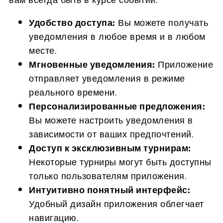
Удобство доступа:
Вы можете получать
уведомления в любое время и в любом
месте.
Мгновенные уведомления:
Приложение
отправляет уведомления в режиме
реального времени.
Персонализированные предложения:
Вы можете настроить уведомления в
зависимости от ваших предпочтений.
Доступ к эксклюзивным турнирам:
Некоторые турниры могут быть доступны
только пользователям приложения.
Интуитивно понятный интерфейс:
Удобный дизайн приложения облегчает
навигацию.