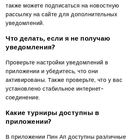
также можете подписаться на новостную
рассылку на сайте для дополнительных
уведомлений.
Что делать, если я не получаю
уведомления?
Проверьте настройки уведомлений в
приложении и убедитесь, что они
активированы. Также проверьте, что у вас
установлено стабильное интернет-
соединение.
Какие турниры доступны в
приложении?
В приложении Пин Ап доступны различные