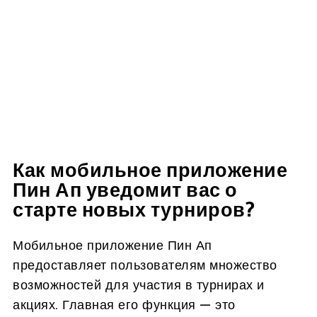
Как мобильное приложение
Пин Ап уведомит вас о
старте новых турниров?
Мобильное приложение Пин Ап
предоставляет пользователям множество
возможностей для участия в турнирах и
акциях. Главная его функция — это