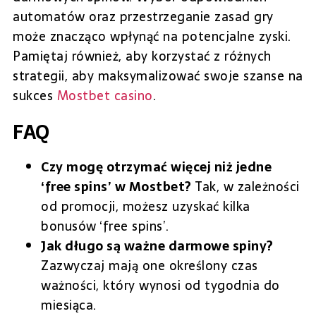
automatów oraz przestrzeganie zasad gry
może znacząco wpłynąć na potencjalne zyski.
Pamiętaj również, aby korzystać z różnych
strategii, aby maksymalizować swoje szanse na
sukces
Mostbet casino
.
FAQ
Czy mogę otrzymać więcej niż jedne
‘free spins’ w Mostbet?
Tak, w zależności
od promocji, możesz uzyskać kilka
bonusów ‘free spins’.
Jak długo są ważne darmowe spiny?
Zazwyczaj mają one określony czas
ważności, który wynosi od tygodnia do
miesiąca.