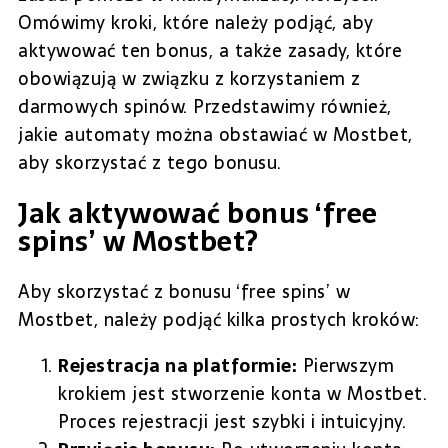
Omówimy kroki, które należy podjąć, aby
aktywować ten bonus, a także zasady, które
obowiązują w związku z korzystaniem z
darmowych spinów. Przedstawimy również,
jakie automaty można obstawiać w Mostbet,
aby skorzystać z tego bonusu.
Jak aktywować bonus ‘free
spins’ w Mostbet?
Aby skorzystać z bonusu ‘free spins’ w
Mostbet, należy podjąć kilka prostych kroków:
Rejestracja na platformie:
Pierwszym
krokiem jest stworzenie konta w Mostbet.
Proces rejestracji jest szybki i intuicyjny.