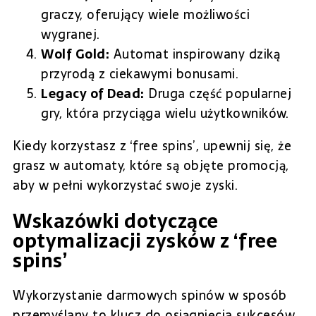
graczy, oferujący wiele możliwości
wygranej.
Wolf Gold:
Automat inspirowany dziką
przyrodą z ciekawymi bonusami.
Legacy of Dead:
Druga część popularnej
gry, która przyciąga wielu użytkowników.
Kiedy korzystasz z ‘free spins’, upewnij się, że
grasz w automaty, które są objęte promocją,
aby w pełni wykorzystać swoje zyski.
Wskazówki dotyczące
optymalizacji zysków z ‘free
spins’
Wykorzystanie darmowych spinów w sposób
przemyślany to klucz do osiągnięcia sukcesów