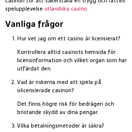
casinon för att säkerställa en trygg och rättvis
spelupplevelse
utlandska casino
.
Vanliga frågor
Hur vet jag om ett casino är licensierat?
Kontrollera alltid casinots hemsida för
licensinformation och vilket organ som har
utfärdat den.
Vad är riskerna med att spela på
olicensierade casinon?
Det finns högre risk för bedrägeri och
bristande skydd av dina pengar.
Vilka betalningsmetoder är säkra?